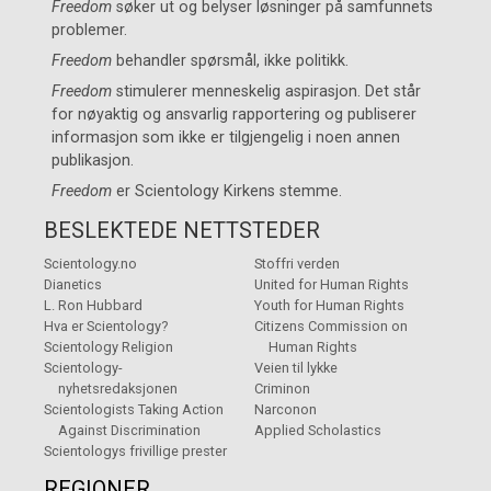
Freedom
søker ut og belyser løsninger på samfunnets
problemer.
Freedom
behandler spørsmål, ikke politikk.
Freedom
stimulerer menneskelig aspirasjon. Det står
for nøyaktig og ansvarlig rapportering og publiserer
informasjon som ikke er tilgjengelig i noen annen
publikasjon.
Freedom
er
Scientology Kirkens
stemme.
BESLEKTEDE NETTSTEDER
Scientology.no
Stoffri verden
Dianetics
United for Human Rights
L. Ron Hubbard
Youth for Human Rights
Hva er Scientology?
Citizens Commission on
Scientology Religion
Human Rights
Scientology-
Veien til lykke
nyhetsredaksjonen
Criminon
Scientologists Taking Action
Narconon
Against Discrimination
Applied Scholastics
Scientologys frivillige prester
REGIONER