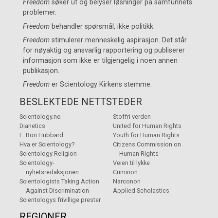
Freedom
søker ut og belyser løsninger på samfunnets
problemer.
Freedom
behandler spørsmål, ikke politikk.
Freedom
stimulerer menneskelig aspirasjon. Det står
for nøyaktig og ansvarlig rapportering og publiserer
informasjon som ikke er tilgjengelig i noen annen
publikasjon.
Freedom
er
Scientology Kirkens
stemme.
BESLEKTEDE NETTSTEDER
Scientology.no
Stoffri verden
Dianetics
United for Human Rights
L. Ron Hubbard
Youth for Human Rights
Hva er Scientology?
Citizens Commission on
Scientology Religion
Human Rights
Scientology-
Veien til lykke
nyhetsredaksjonen
Criminon
Scientologists Taking Action
Narconon
Against Discrimination
Applied Scholastics
Scientologys frivillige prester
REGIONER